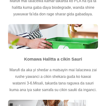
Marufi mai lalacewa kamar takarda ko PLA na iya ta
halitta kuma gaba ɗaya biodegrade, wanda shine
yuwuwar fa'ida don rage sharar gida gabaɗaya.
Komawa Halitta a cikin Sauri
Marufi da aka yi shedar a matsayin mai lalacewa zai
rushe yawanci a cikin shekara guda ko kawai
watanni 3-6.Misali, takarda tana raguwa da sauri
kuma ana iya sake sarrafa su cikin sauƙi da inganci.