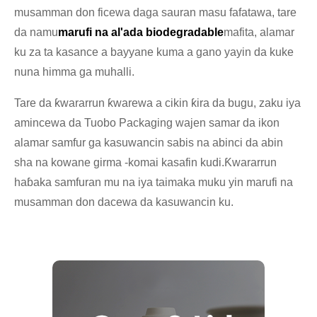
musamman don ficewa daga sauran masu fafatawa, tare
da namu
marufi na al'ada biodegradable
mafita, alamar
ku za ta kasance a bayyane kuma a gano yayin da kuke
nuna himma ga muhalli.
Tare da ƙwararrun ƙwarewa a cikin ƙira da bugu, zaku iya
amincewa da Tuobo Packaging wajen samar da ikon
alamar samfur ga kasuwancin sabis na abinci da abin
sha na kowane girma -
komai kasafin kudi.Ƙwararrun
haɓaka samfuran mu na iya taimaka muku yin marufi na
musamman don dacewa da kasuwancin ku.