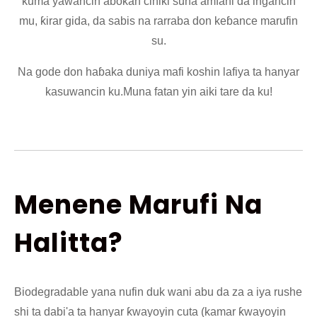
kuma yawancin abokan ciniki suna amfani da ingancin
mu, ƙirar gida, da sabis na rarraba don keɓance marufin
su.
Na gode don haɓaka duniya mafi koshin lafiya ta hanyar
kasuwancin ku.Muna fatan yin aiki tare da ku!
Menene Marufi Na
Halitta?
Biodegradable yana nufin duk wani abu da za a iya rushe
shi ta dabi'a ta hanyar ƙwayoyin cuta (kamar ƙwayoyin