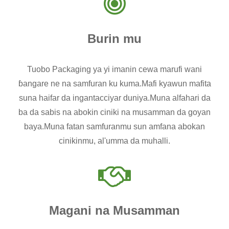
Burin mu
Tuobo Packaging ya yi imanin cewa marufi wani
ɓangare ne na samfuran ku kuma.Mafi kyawun mafita
suna haifar da ingantacciyar duniya.Muna alfahari da
ba da sabis na abokin ciniki na musamman da goyan
baya.Muna fatan samfuranmu sun amfana abokan
cinikinmu, al'umma da muhalli.
Magani na Musamman