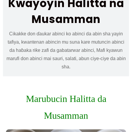
Kwayoyin Halitta na
Musamman
Cikakke don ɗaukar abinci ko abinci da abin sha yayin
tafiya, kwantenan abincin mu suna kare mutuncin abinci
da haɓaka riƙe zafi da gabatarwar abinci, Mafi kyawun
marufi don abinci mai sauri, salati, abun ciye-ciye da abin
sha.
Marubucin Halitta da
Musamman