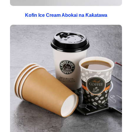
Kofin Ice Cream Abokai na Ƙaƙatawa