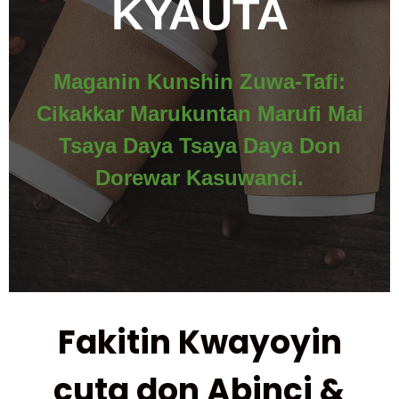
KYAUTA
Maganin Kunshin Zuwa-Tafi:
Cikakkar Marukuntan Marufi Mai
Tsaya Daya Tsaya Daya Don
Dorewar Kasuwanci.
Fakitin Kwayoyin
cuta don Abinci &