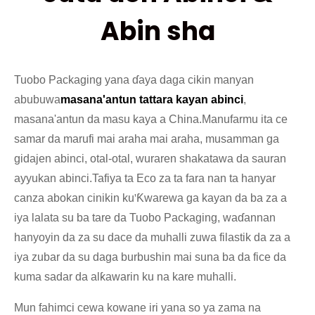
Abin sha
Tuobo Packaging yana ɗaya daga cikin manyan
abubuwa
masana'antun tattara kayan abinci
,
masana'antun da masu kaya a China.Manufarmu ita ce
samar da marufi mai araha mai araha, musamman ga
gidajen abinci, otal-otal, wuraren shakatawa da sauran
ayyukan abinci.Tafiya ta Eco za ta fara nan ta hanyar
canza abokan cinikin ku
'
Ƙwarewa ga kayan da ba za a
iya lalata su ba tare da Tuobo Packaging, waɗannan
hanyoyin da za su dace da muhalli zuwa filastik da za a
iya zubar da su daga burbushin mai suna ba da fice da
kuma sadar da alƙawarin ku na kare muhalli.
Mun fahimci cewa kowane iri yana so ya zama na