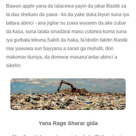
Bawon apple yana da lalacewa yayin da jakar filastik za
ta dau shekaru da yawa - ko da yake duka biyun suna iya
tattara abinci - ana jigilar su zuwa wuraren da ake zubar
da ƙasa, suna lalata sinadarai masu cutarwa kuma suna
iya gurɓata tekuna.Sabili da haka, fa'idodin fakitin filastik
mai yuwuwa sun bayyana a sarari ga muhalli, don
makomar duniya, da dorewar masana'antar abinci a
sikelin:
Yana Rage Sharar gida