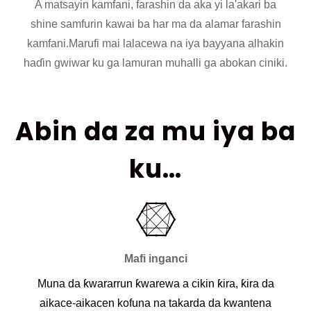
A matsayin kamfani, farashin da aka yi la'akari ba
shine samfurin kawai ba har ma da alamar farashin
kamfani.
Marufi mai lalacewa na iya bayyana alhakin
haɗin gwiwar ku ga lamuran muhalli ga abokan ciniki.
Abin da za mu iya ba
ku…
Mafi inganci
Muna da ƙwararrun ƙwarewa a cikin ƙira, ƙira da
aikace-aikacen kofuna na takarda da kwantena