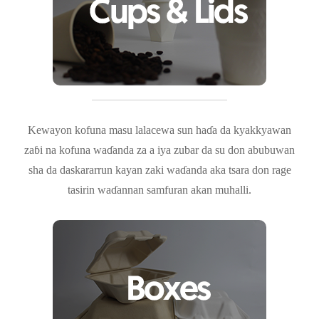
Kewayon kofuna masu lalacewa sun haɗa da kyakkyawan
zaɓi na kofuna waɗanda za a iya zubar da su don abubuwan
sha da daskararrun kayan zaki waɗanda aka tsara don rage
tasirin waɗannan samfuran akan muhalli.