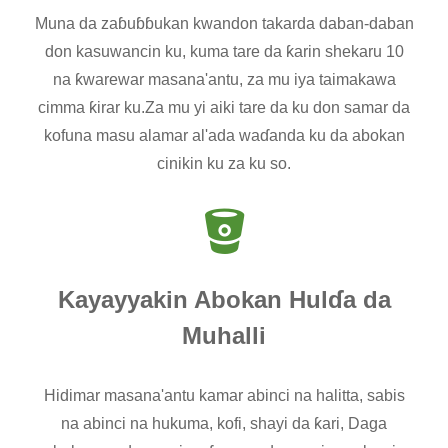
Muna da zaɓuɓɓukan kwandon takarda daban-daban
don kasuwancin ku, kuma tare da ƙarin shekaru 10
na ƙwarewar masana'antu, za mu iya taimakawa
cimma ƙirar ku.Za mu yi aiki tare da ku don samar da
kofuna masu alamar al'ada waɗanda ku da abokan
cinikin ku za ku so.
Kayayyakin Abokan Hulɗa da
Muhalli
Hidimar masana'antu kamar abinci na halitta, sabis
na abinci na hukuma, kofi, shayi da ƙari, Daga