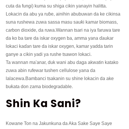
cuta da fungi) kuma su shiga cikin yanayin halitta.
Lokacin da abu ya ruɓe, ainihin abubuwan da ke cikinsa
suna rushewa zuwa sassa masu sauƙi kamar biomass,
carbon dioxide, da ruwa.Wannan tsari na iya faruwa tare
da ko ba tare da iskar oxygen ba, amma yana ɗaukar
lokaci kaɗan tare da iskar oxygen, kamar yadda tarin
ganye a cikin yadi ya rushe tsawon lokaci.
Ta wannan ma'anar, duk wani abu daga akwatin katako
zuwa abin rufewar tushen cellulose yana da
lalacewa.Bambanci tsakanin su shine lokacin da ake
buƙata don zama biodegradable.
Shin Ka Sani?
Kowane Ton na Jakunkuna da Aka Sake Saye Saye