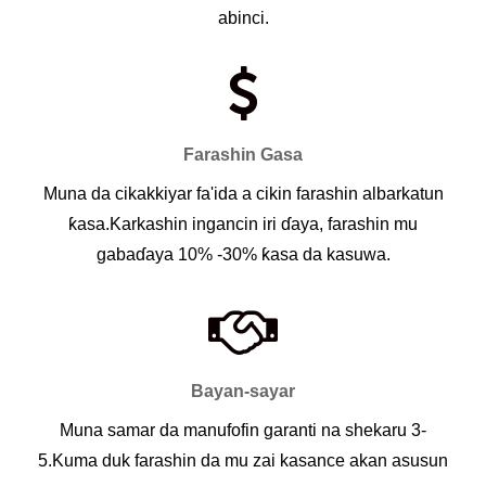
abinci.
Farashin Gasa
Muna da cikakkiyar fa'ida a cikin farashin albarkatun
ƙasa.Karkashin ingancin iri ɗaya, farashin mu
gabaɗaya 10% -30% ƙasa da kasuwa.
Bayan-sayar
Muna samar da manufofin garanti na shekaru 3-
5.Kuma duk farashin da mu zai kasance akan asusun