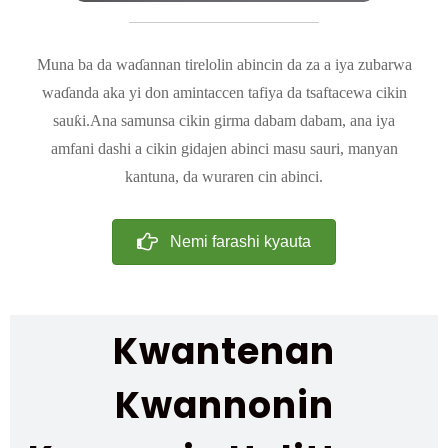
Muna ba da waɗannan tirelolin abincin da za a iya zubarwa
waɗanda aka yi don amintaccen tafiya da tsaftacewa cikin
sauƙi.Ana samunsa cikin girma dabam dabam, ana iya
amfani dashi a cikin gidajen abinci masu sauri, manyan
kantuna, da wuraren cin abinci.
Nemi farashi kyauta
Kwantenan
Kwannonin