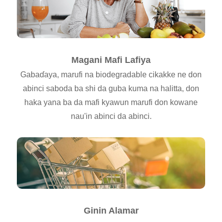
Magani Mafi Lafiya
Gabaɗaya, marufi na biodegradable cikakke ne don
abinci saboda ba shi da guba kuma na halitta, don
haka yana ba da mafi kyawun marufi don kowane
nau'in abinci da abinci.
Ginin Alamar