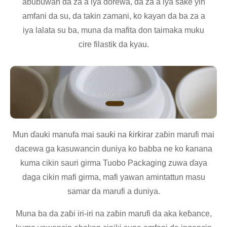
abubuwan da za a iya ɗorewa, da za a iya sake yin
amfani da su, da takin zamani, ko kayan da ba za a
iya lalata su ba, muna da mafita don taimaka muku
cire filastik da kyau.
Mun ɗauki manufa mai sauƙi na ƙirƙirar zaɓin marufi mai
dacewa ga kasuwancin duniya ko babba ne ko ƙanana
kuma cikin sauri girma Tuobo Packaging zuwa ɗaya
daga cikin mafi girma, mafi yawan amintattun masu
samar da marufi a duniya.
Muna ba da zaɓi iri-iri na zaɓin marufi da aka keɓance,